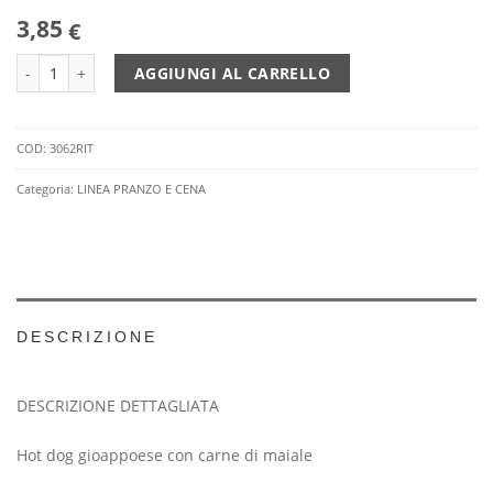
3,85
€
HOT DOG GIAPPONESE MAIALE 200GR 10PZ quantità
AGGIUNGI AL CARRELLO
COD:
3062RIT
Categoria:
LINEA PRANZO E CENA
DESCRIZIONE
DESCRIZIONE DETTAGLIATA
Hot dog gioappoese con carne di maiale